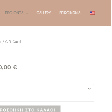
ΠΡΟΪΌΝΤΑ
GALLERY
ΕΠΙΚΟΙΝΩΝΙΑ
s
/ Gift Card
Price
range:
35,00 €
0,00
€
through
2.000,00 €
ΡΟΣΘΉΚΗ ΣΤΟ ΚΑΛΆΘΙ