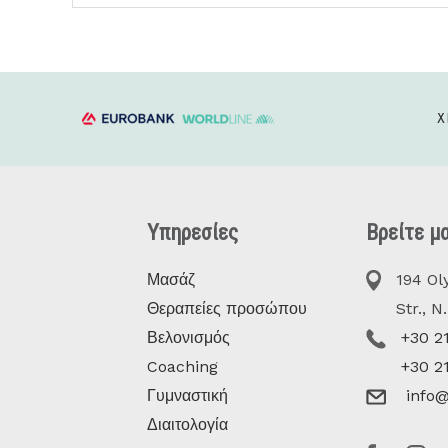
Χ
Υπηρεσίες
Βρείτε μ
Μασάζ
194 Oly
Θεραπείες προσώπου
Str., N. 
Βελονισμός
+30 2
Coaching
+30 2
Γυμναστική
info@
Διαιτολογία