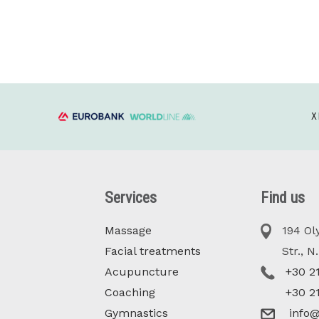
Χ
Services
Find us
Massage
194 Oly
Facial treatments
Str., N. 
Acupuncture
+30 2
Coaching
+30 2
Gymnastics
info@